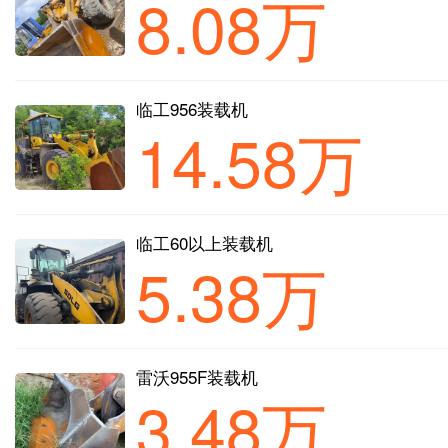
8.08万
临工956装载机
14.58万
临工60以上装载机
5.38万
雷沃955F装载机
3.48万