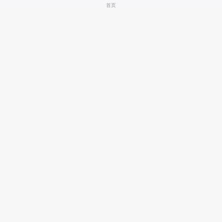
首页
厦工60以上装载机
4.5万
晋工50系装载机
6.66万
龙工855E装载机
6.66万