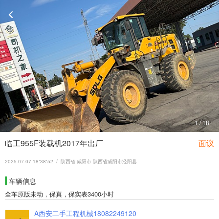
1
/
18
临工955F装载机2017年出厂
面议
2025-07-07 18:38:52 / 陕西省·咸阳市·陕西省咸阳市泾阳县
车辆信息
全车原版未动，保真，保实表3400小时
A西安二手工程机械18082249120